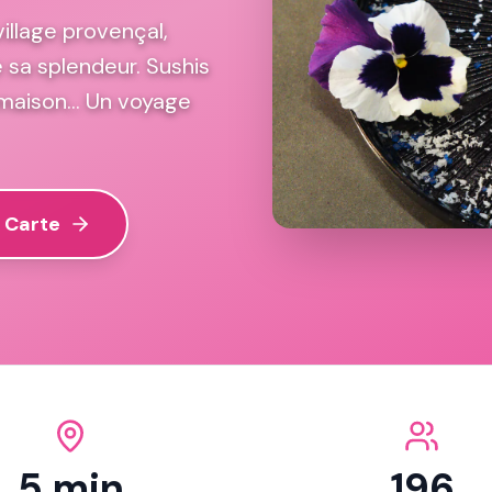
illage provençal,
e sa splendeur. Sushis
 maison... Un voyage
a Carte
5 min
196