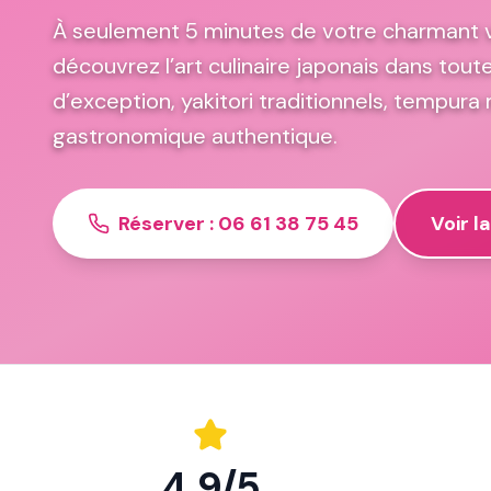
À seulement 5 minutes de votre charmant v
découvrez l’art culinaire japonais dans tout
d’exception, yakitori traditionnels, tempura
gastronomique authentique.
Réserver : 06 61 38 75 45
Voir l
4.9/5