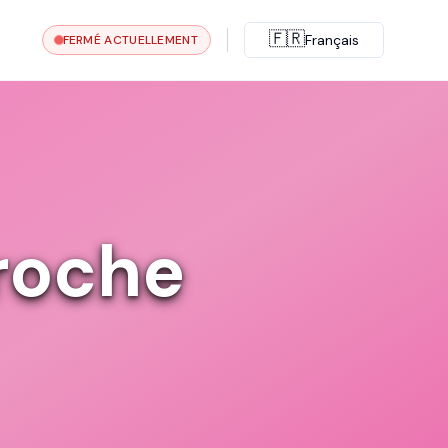
🇫🇷
Français
FERMÉ ACTUELLEMENT
roche