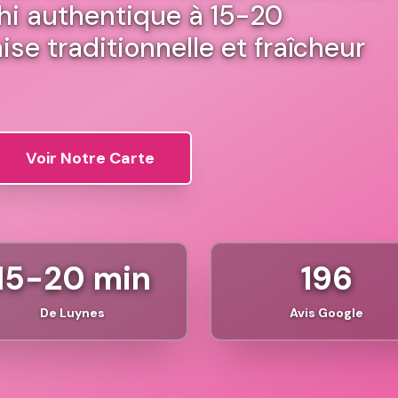
hi authentique à 15-20
se traditionnelle et fraîcheur
Voir Notre Carte
15-20 min
196
De Luynes
Avis Google