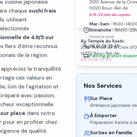
e cuisine japonaise
2010 Avenue de la Croix
13320 Bouc-Bel-Air
pare chaque
sushi frais
À 15-20 min de Luynes
, utilisant
Mar-Sam :
11h30-14h0
sélectionnés
Dimanche :
18h00-22
ionnelle de 4.9/5 sur
Fermé le lundi
Au Temple du Sushi
 fiers d’être reconnus
06 61 38 75 45
2010 Avenue de la Croix d'O
13320 Bouc-Bel-Air
onais de la région.
Parking gratuit dispon
06 61 38 75 45
Parking gratuit disponible • Ac
appréciez la tranquillité
rtage ces valeurs en
Nos Services
, loin de l’agitation et
 préparé avec passion,
Sur Place
îcheur exceptionnelle.
Ambiance japonaise ze
 sur place
dans notre
À Emporter
r
pour en profiter chez
Préparation fraîche à
igence de qualité.
Sorties en Famille