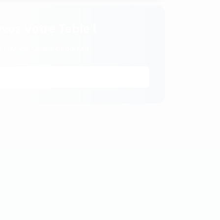
vez Votre Table !
 Luynes, venez découvrir
06 61 38 75 45