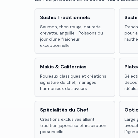
Sushis Traditionnels
Sash
Saumon, thon rouge, daurade,
Tranch
crevette, anguille... Poissons du
pour a
jour d’une fraîcheur
l’auth
exceptionnelle
Makis & Californias
Plate
Rouleaux classiques et créations
Sélect
signature du chef, mariages
découv
harmonieux de saveurs
idéale
Spécialités du Chef
Opti
Créations exclusives alliant
Large 
tradition japonaise et inspiration
avoca
personnelle
légume