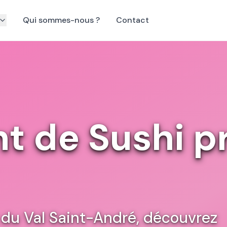
Qui sommes-nous ?
Contact
t de Sushi p
 du Val Saint-André, découvrez