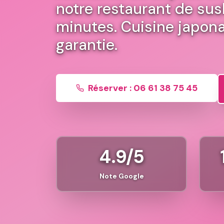
notre restaurant de sus
minutes. Cuisine japonai
garantie.
Réserver : 06 61 38 75 45
4.9/5
Note Google