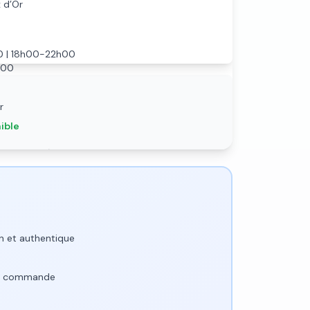
 d’Or
0 | 18h00-22h00
h00
r
ible
cès handicapé
n et authentique
 la commande