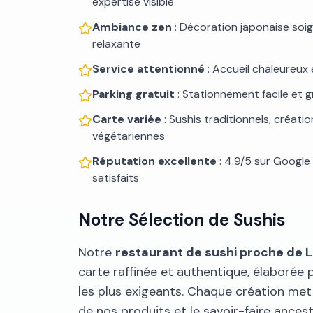
expertise visible
Ambiance zen
: Décoration japonaise soi
relaxante
Service attentionné
: Accueil chaleureux 
Parking gratuit
: Stationnement facile et g
Carte variée
: Sushis traditionnels, créati
végétariennes
Réputation excellente
: 4.9/5 sur Google 
satisfaits
Notre Sélection de Sushis
Notre
restaurant de sushi proche de 
carte raffinée et authentique, élaborée p
les plus exigeants. Chaque création met 
de nos produits et le savoir-faire ancest