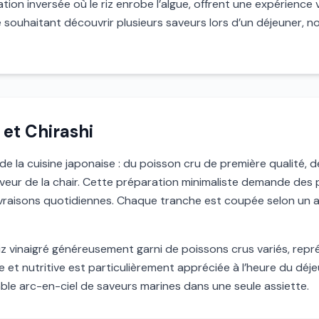
tation inversée où le riz enrobe l’algue, offrent une expérience 
 souhaitant découvrir plusieurs saveurs lors d’un déjeuner, n
et Chirashi
 de la cuisine japonaise : du poisson cru de première qualité,
saveur de la chair. Cette préparation minimaliste demande des
ivraisons quotidiennes. Chaque tranche est coupée selon un a
e riz vinaigré généreusement garni de poissons crus variés, re
ée et nutritive est particulièrement appréciée à l’heure du déj
able arc-en-ciel de saveurs marines dans une seule assiette.