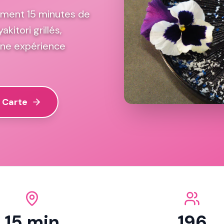
lement 15 minutes de
kitori grillés,
 Une expérience
a Carte
15 min
196