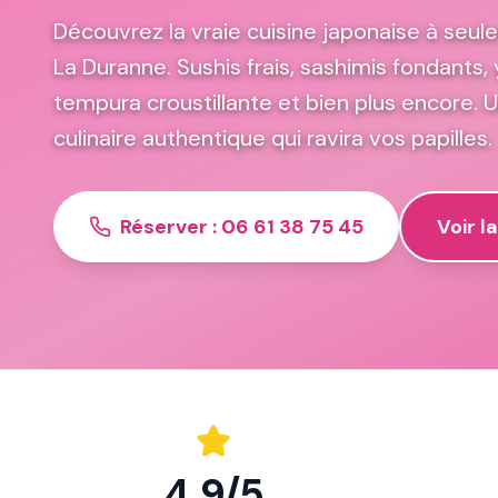
Découvrez la vraie cuisine japonaise à seu
La Duranne. Sushis frais, sashimis fondants, ya
tempura croustillante et bien plus encore.
culinaire authentique qui ravira vos papilles.
Réserver : 06 61 38 75 45
Voir l
4.9/5