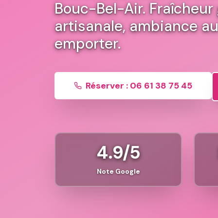
Bouc-Bel-Air. Fraîcheur
artisanale, ambiance au
emporter.
Réserver : 06 61 38 75 45
4.9/5
Note Google