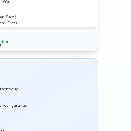
 d’Or
Mar-Sam)
Mar-Dim)
ible
r
cès handicapé
thentique
îcheur garantie
e