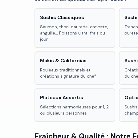
Sushis Classiques
Sash
Saumon, thon, daurade, crevette,
Tranch
anguille... Poissons ultra-frais du
pureté
jour
Makis & Californias
Sushi
Rouleaux traditionnels et
Créati
créations signature du chef
du che
Plateaux Assortis
Opti
Sélections harmonieuses pour 1, 2
Sushis
ou plusieurs personnes
champi
Fraîcheur & Qualité : Notre