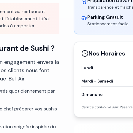
Préparation Devant
Transparence et fraîch
lement au restaurant
Parking Gratuit
t l’établissement. Idéal
Stationnement facile
ndes à emporter.
urant de Sushi ?
Nos Horaires
on engagement envers la
Lundi
nos clients nous font
uc-Bel-Air :
Mardi - Samedi
livrés quotidiennement par
Dimanche
Service continu le soir. Rése
e chef préparer vos sushis
ration soignée inspirée du