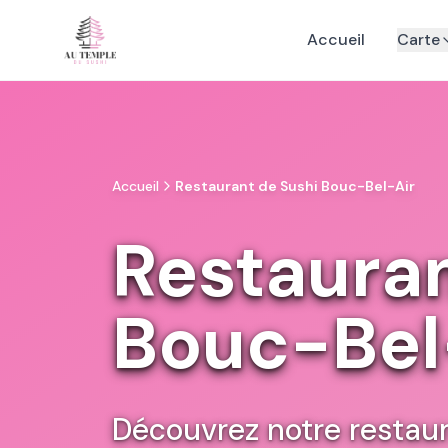
Accueil
Carte
Accueil
Restaurant de Sushi Bouc-Bel-Air
Restauran
Bouc-Bel
Découvrez notre restau