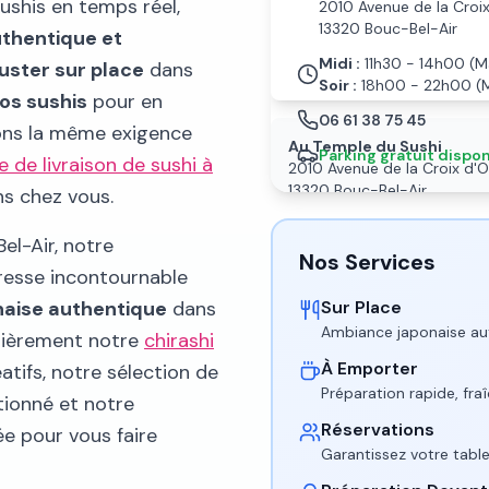
ushis en temps réel,
2010 Avenue de la Croix
13320 Bouc-Bel-Air
thentique et
Midi :
11h30 - 14h00 (
uster sur place
dans
Soir :
18h00 - 22h00 (
os sushis
pour en
06 61 38 75 45
sons la même exigence
Au Temple du Sushi
Parking gratuit dispon
e de livraison de sushi à
2010 Avenue de la Croix d'O
13320 Bouc-Bel-Air
s chez vous.
06 61 38 75 45
Parking gratuit disponible • Ac
el-Air, notre
Nos Services
resse incontournable
naise authentique
dans
Sur Place
Ambiance japonaise au
ulièrement notre
chirashi
À Emporter
atifs, notre sélection de
Préparation rapide, fra
ntionné et notre
Réservations
e pour vous faire
Garantissez votre tabl