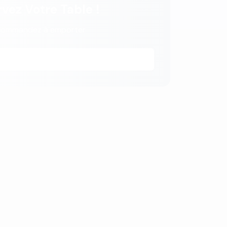
vez Votre Table !
commandez à emporter
06 61 38 75 45