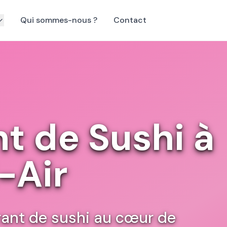
Qui sommes-nous ?
Contact
t de Sushi à
-Air
rant de sushi au cœur de