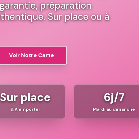
 garantie, préparation
thentique. Sur place ou à
Voir Notre Carte
Sur place
6j/7
& À emporter
Mardi au dimanche