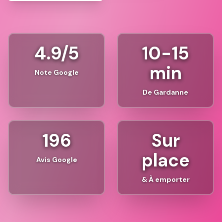
4.9/5
10-15
min
Note Google
De Gardanne
196
Sur
place
Avis Google
& À emporter