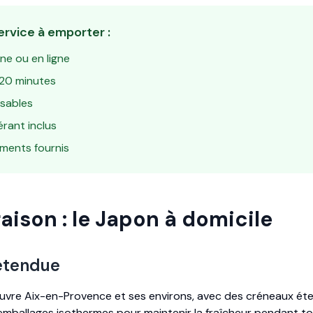
ervice à emporter :
e ou en ligne
-20 minutes
sables
érant inclus
ments fournis
raison : le Japon à domicile
 étendue
couvre Aix-en-Provence et ses environs, avec des créneaux ét
 emballages isothermes pour maintenir la fraîcheur pendant tou