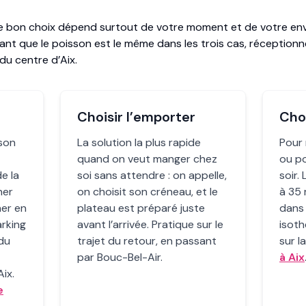
e bon choix dépend surtout de votre moment et de votre env
t que le poisson est le même dans les trois cas, réceptionné
du centre d’Aix.
Choisir l’emporter
Choi
 son
La solution la plus rapide
Pour 
quand on veut manger chez
ou p
e la
soi sans attendre : on appelle,
soir.
ner
on choisit son créneau, et le
à 35 
ner en
plateau est préparé juste
dans
arking
avant l’arrivée. Pratique sur le
isoth
 du
trajet du retour, en passant
sur l
par Bouc-Bel-Air.
à Aix
ix.
e