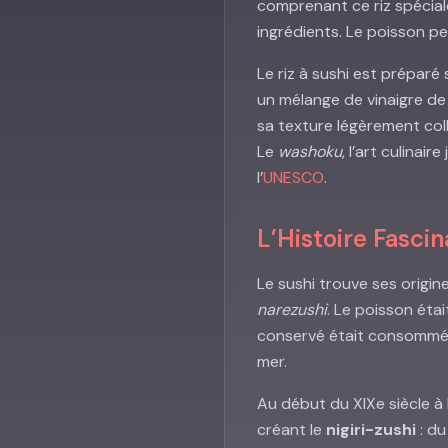
comprenant ce riz spécia
ingrédients. Le poisson pe
Le riz à sushi est préparé
un mélange de vinaigre de 
sa texture légèrement coll
Le
washoku
, l’art culinai
l’
UNESCO
.
L’Histoire Fasci
Le sushi trouve ses origi
narezushi
. Le poisson étai
conservé était consommé.
mer.
Au début du XIXe siècle à
créant le
nigiri-zushi
: du