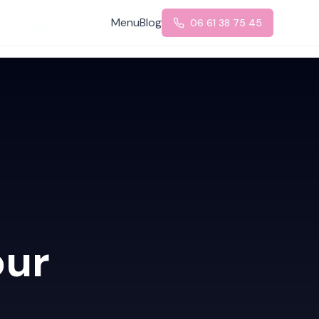
Menu
Blog
06 61 38 75 45
🇫🇷
Français
OUVERT ACTUELLEMENT
our