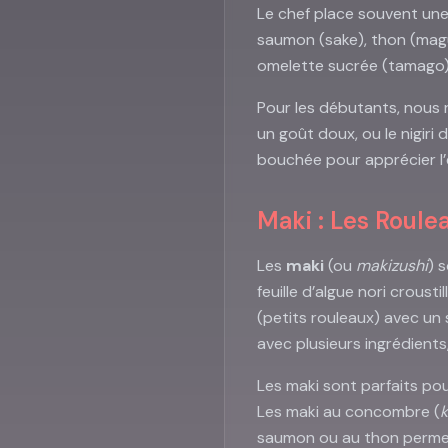
Le chef place souvent une t
saumon (sake), thon (magur
omelette sucrée (tamago)
Pour les débutants, nous
un goût doux, ou le nigiri
bouchée pour apprécier l’éq
Maki : Les Roule
Les
maki
(ou
makizushi
) 
feuille d’algue nori croust
(petits rouleaux) avec un
avec plusieurs ingrédients
Les maki sont parfaits po
Les maki au concombre (
saumon ou au thon permett