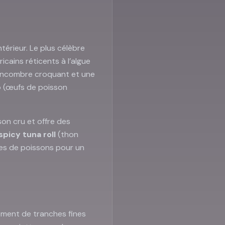
intérieur. Le plus célèbre
cains réticents à l’algue
 concombre croquant et une
o (œufs de poisson
son cru et offre des
spicy tuna roll
(thon
es de poissons pour un
lement de tranches fines