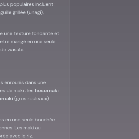
plus populaires incluent :
lle grillée (unagi),
e une texture fondante et
it être mangé en une seule
e de wasabi.
ts enroulés dans une
es de maki : les
hosomaki
omaki
(gros rouleaux)
res en une seule bouchée.
iennes. Les maki au
ée avec le riz.