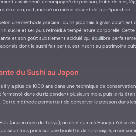
lement assaisonné, accompagné de poisson, fruits de mer, lé
ut être cru, cuit, mariné ou même absent de la préparation.
 selon une méthode précise : du riz japonais à grain court est
riz, sucre et sel, puis refroidi à température corporelle. Cett
ante et son goût subtilement acidulé qui équilibre parfaiteme
re japonais dont le sushi fait partie, est inscrit au patrimoine cu
nante du Sushi au Japon
nes il y a plus de 1000 ans dans une technique de conservatio
t fermenté dans du riz pendant plusieurs mois, puis le riz était
 Cette méthode permettait de conserver le poisson dans les 
 Edo (ancien nom de Tokyo), un chef nommé Hanaya Yohei révo
 poisson frais posé sur une boulette de riz vinaigré, à cons