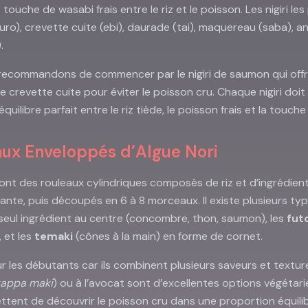
ouche de wasabi frais entre le riz et le poisson. Les nigiri les 
o), crevette cuite (ebi), daurade (tai), maquereau (saba), angui
.
 recommandons de commencer par le nigiri de saumon qui offr
 de crevette cuite pour éviter le poisson cru. Chaque nigiri do
uilibre parfait entre le riz tiède, le poisson frais et la touch
aux Enveloppés d’Algue Nori
sont des rouleaux cylindriques composés de riz et d’ingrédien
illante, puis découpés en 6 à 8 morceaux. Il existe plusieurs typ
 seul ingrédient au centre (concombre, thon, saumon), les
fut
, et les
temaki
(cônes à la main) en forme de cornet.
ur les débutants car ils combinent plusieurs saveurs et textu
kappa maki
) ou à l’avocat sont d’excellentes options végétar
ent de découvrir le poisson cru dans une proportion équilibr