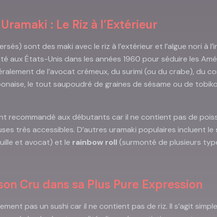
 Uramaki : Le Riz à l’Extérieur
rsés) sont des maki avec le riz à l’extérieur et l’algue nori à l’
nté aux États-Unis dans les années 1960 pour séduire les Améri
généralement de l’avocat crémeux, du surimi (ou du crabe), du
onaise, le tout saupoudré de graines de sésame ou de tobik
uvent recommandé aux débutants car il ne contient pas de pois
es très accessibles. D’autres uramaki populaires incluent le
ille et avocat) et le
rainbow roll
(surmonté de plusieurs typ
sson Cru dans sa Plus Pure Expression
ment pas un sushi car il ne contient pas de riz. Il s’agit simp