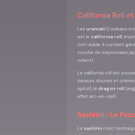
California Roll et
Les
uramaki
(rouleaux inve
est le
california roll
, inve
nori visible. Il contient 
touche de mayonnaise jap
volant).
Le california roll est so
saveurs douces et crémeus
épicé), le
dragon roll
(angu
effet arc-en-ciel).
Sashimi : Le Poi
Le
sashimi
n’est technique