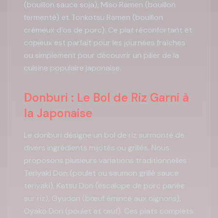
(bouillon sauce soja), Miso Ramen (bouillon
fermenté) et Tonkotsu Ramen (bouillon
crémeux d’os de porc). Ce plat réconfortant et
copieux est parfait pour les journées fraîches
ou simplement pour découvrir un pilier de la
cuisine populaire japonaise.
Donburi : Le Bol de Riz Garni à
la Japonaise
Le donburi désigne un bol de riz surmonté de
divers ingrédients mijotés ou grillés. Nous
proposons plusieurs variations traditionnelles :
Teriyaki Don (poulet ou saumon grillé sauce
teriyaki), Katsu Don (escalope de porc panée
sur riz), Gyudon (bœuf émincé aux oignons),
Oyako Don (poulet et œuf). Ces plats complets