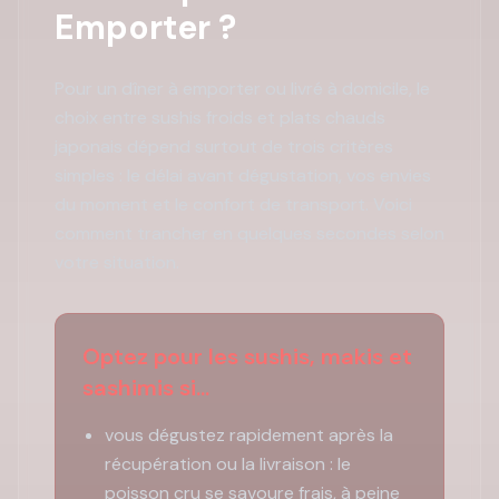
Emporter ?
Pour un dîner à emporter ou livré à domicile, le
choix entre sushis froids et plats chauds
japonais dépend surtout de trois critères
simples : le délai avant dégustation, vos envies
du moment et le confort de transport. Voici
comment trancher en quelques secondes selon
votre situation.
Optez pour les sushis, makis et
sashimis si...
vous dégustez rapidement après la
récupération ou la livraison : le
poisson cru se savoure frais, à peine