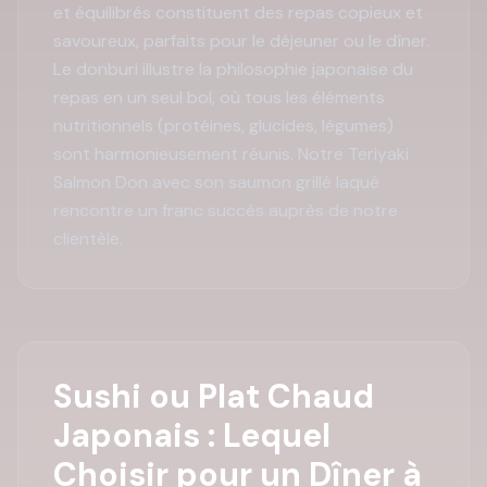
et équilibrés constituent des repas copieux et
savoureux, parfaits pour le déjeuner ou le dîner.
Le donburi illustre la philosophie japonaise du
repas en un seul bol, où tous les éléments
nutritionnels (protéines, glucides, légumes)
sont harmonieusement réunis. Notre Teriyaki
Salmon Don avec son saumon grillé laqué
rencontre un franc succès auprès de notre
clientèle.
Sushi ou Plat Chaud
Japonais : Lequel
Choisir pour un Dîner à