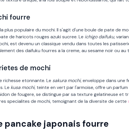
chi fourre
la plus populaire du mochi. Il s
'
agit d
'
une boule de pate de moc
 pate de haricots rouges azuki sucree. Le
ichigo daifuku
, varia
ochi, est devenu un classique vendu dans toutes les patisseri
lement des daifuku fourres a la creme, au sesame noir ou au 
arietes de mochi
e richesse etonnante. Le
sakura mochi
, enveloppe dans une feu
s. Le
kusa mochi
, teinte en vert par l
'
armoise, offre un parfum
idon de fougere, se distingue par sa texture gelatineuse et 
s specialites de mochi, temoignant de la diversite de cette
le pancake japonais fourre