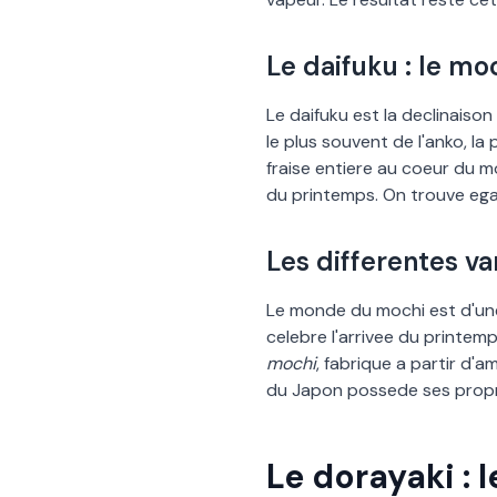
Le daifuku : le mo
Le daifuku est la declinaison 
le plus souvent de l
'
anko, la
fraise entiere au coeur du m
du printemps. On trouve ega
Les differentes v
Le monde du mochi est d
'
un
celebre l
'
arrivee du printemp
mochi
, fabrique a partir d
'
am
du Japon possede ses propre
Le dorayaki : 