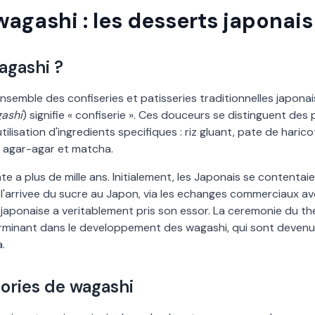
wagashi : les desserts japonais
agashi ?
nsemble des confiseries et patisseries traditionnelles japonai
gashi
) signifie « confiserie ». Ces douceurs se distinguent des
utilisation d
'
ingredients specifiques : riz gluant, pate de haric
z, agar-agar et matcha.
e a plus de mille ans. Initialement, les Japonais se contentaie
l
'
arrivee du sucre au Japon, via les echanges commerciaux ave
e japonaise a veritablement pris son essor. La ceremonie du the
terminant dans le developpement des wagashi, qui sont deven
.
ories de wagashi