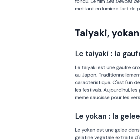
fondu. Le film
Les Delices de
mettant en lumiere l
'
art de p
Taiyaki, yokan
Le taiyaki : la ga
Le taiyaki est une gaufre cr
au Japon. Traditionnellemen
caracteristique. C
'
est l
'
un d
les festivals. Aujourd
'
hui, le
meme saucisse pour les vers
Le yokan : la gelee
Le yokan est une gelee dense
gelatine vegetale extraite d
'