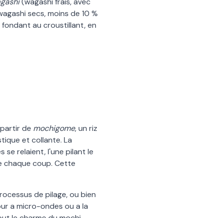
gashi
(wagashi frais, avec
agashi secs, moins de 10 %
 fondant au croustillant, en
partir de
mochigome
, un riz
stique et collante. La
 se relaient, l
'
une pilant le
re chaque coup. Cette
rocessus de pilage, ou bien
our a micro-ondes ou a la
tout le charme du mochi.