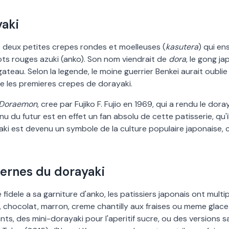
yaki
 deux petites crepes rondes et moelleuses (
kasutera
) qui e
ts rouges azuki (anko). Son nom viendrait de
dora
, le gong ja
teau. Selon la legende, le moine guerrier Benkei aurait oubl
ire les premieres crepes de dorayaki.
Doraemon
, cree par Fujiko F. Fujio en 1969, qui a rendu le do
nu du futur est en effet un fan absolu de cette patisserie, qu
'
ki est devenu un symbole de la culture populaire japonaise, 
ernes du dorayaki
 fidele a sa garniture d
'
anko, les patissiers japonais ont multip
, chocolat, marron, creme chantilly aux fraises ou meme glace
ts, des mini-dorayaki pour l
'
aperitif sucre, ou des versions 