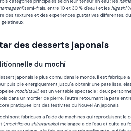
ois categories principales selon leur teneur en eau : les
nama
 namagashi
(semi-frais, entre 10 et 30 % d
'
eau) et les
higashi
(w
re des textures et des experiences gustatives differentes, du
 gelatineux.
star des desserts japonais
ditionnelle du mochi
essert japonais le plus connu dans le monde. Il est fabrique a 
peur puis pile energiquement jusqu
'
a obtenir une pate lisse, ela
appelee
mochitsuki
, est un veritable spectacle : deux personnes
bois dans un mortier de pierre, l
'
autre retournant la pate ent
ore pratiquee lors des festivites du Nouvel An japonais.
ochi sont fabriques a l
'
aide de machines qui reproduisent le p
t (
mochiko
ou
shiratamako
) melangee a de l
'
eau et cuite au f
te texture unique, a la fois souple et rebondissante, qui fait 