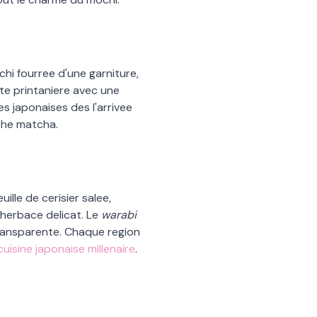
hi fourree d
'
une garniture,
nte printaniere avec une
es japonaises des l
'
arrivee
the matcha.
ille de cerisier salee,
 herbace delicat. Le
warabi
transparente. Chaque region
cuisine japonaise millenaire
.