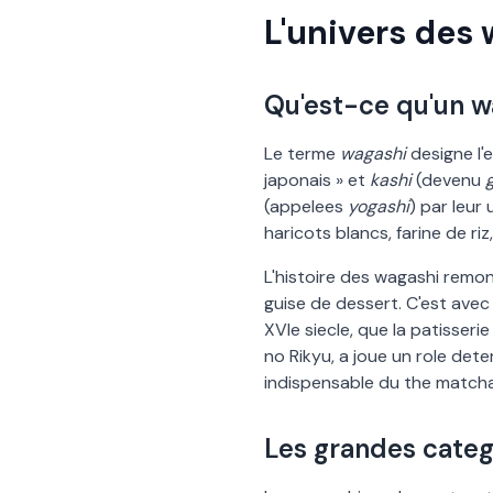
L
'
univers des 
Qu
'
est-ce qu
'
un w
Le terme
wagashi
designe l
'
e
japonais » et
kashi
(devenu
(appelees
yogashi
) par leur 
haricots blancs, farine de ri
L
'
histoire des wagashi remont
guise de dessert. C
'
est avec 
XVIe siecle, que la patisseri
no Rikyu, a joue un role de
indispensable du the matcha
Les grandes categ