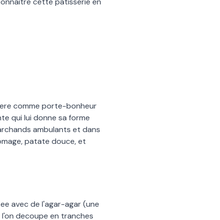
onnaitre cette patisserie en
idere comme porte-bonheur
nte qui lui donne sa forme
marchands ambulants et dans
fromage, patate douce, et
iee avec de l
'
agar-agar (une
l
'
on decoupe en tranches