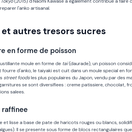
 Tokyo
(2015) d
'
Naomi Kawase a egalement contribue a faire c
reparer l
'
anko artisanal.
 et autres tresors sucres
ufre en forme de poisson
oustillante moule en forme de
tai
(daurade), un poisson cons
t fourre d
'
anko, le taiyaki est cuit dans un moule special en fo
es
street foods
les plus populaires du Japon, vendu par des 
s garnitures se sont diversifiees : creme patissiere, chocolat, 
ions salees.
 raffinee
 et lisse a base de pate de haricots rouges ou blancs, solidif
algues). Il se presente sous forme de blocs rectangulaires que 