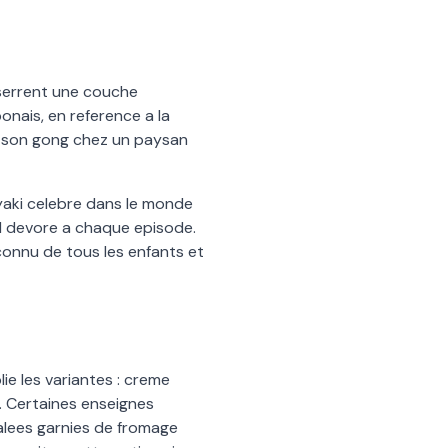
nserrent une couche
ponais, en reference a la
ie son gong chez un paysan
rayaki celebre dans le monde
il devore a chaque episode.
connu de tous les enfants et
lie les variantes : creme
. Certaines enseignes
salees garnies de fromage