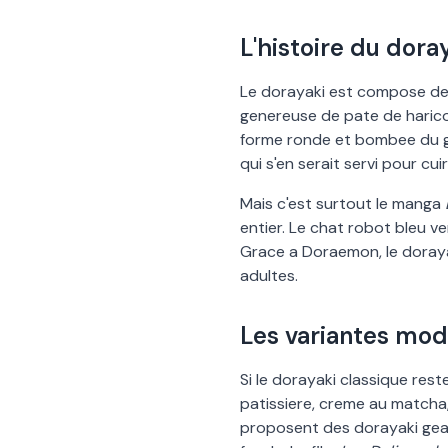
L
'
histoire du dora
Le dorayaki est compose de
genereuse de pate de harico
forme ronde et bombee du ga
qui s
'
en serait servi pour cu
Mais c
'
est surtout le manga
entier. Le chat robot bleu ve
Grace a Doraemon, le doraya
adultes.
Les variantes mod
Si le dorayaki classique reste
patissiere, creme au matcha
proposent des dorayaki gean