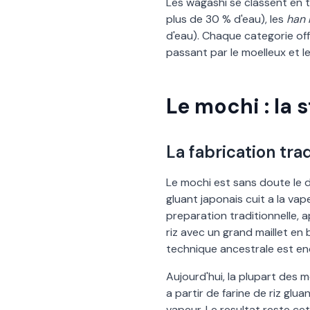
Les wagashi se classent en tr
plus de 30 % d
'
eau), les
han
d
'
eau). Chaque categorie off
passant par le moelleux et le
Le mochi : la 
La fabrication tra
Le mochi est sans doute le d
gluant japonais cuit a la va
preparation traditionnelle, 
riz avec un grand maillet en 
technique ancestrale est enc
Aujourd
'
hui, la plupart des m
a partir de farine de riz gluan
vapeur. Le resultat reste cet